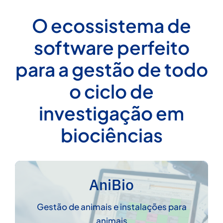
O ecossistema de
software perfeito
para a gestão de todo
o ciclo de
investigação em
biociências
AniBio
O AniBio é um software concebido para
gerir de forma abrangente o trabalho diário
Gestão de animais e instalações para
do biotério e a experimentação com
animais
modelos animais.