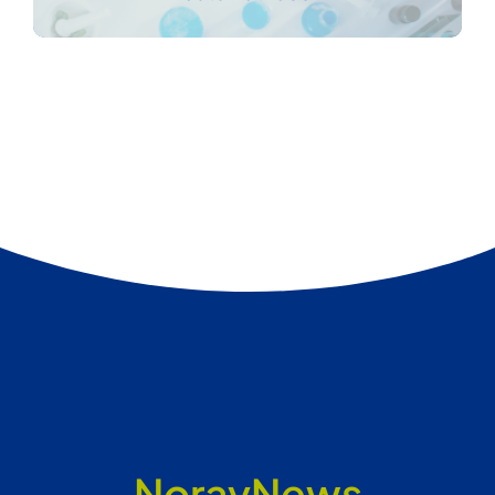
recebidos da comunidade científica.
NorayNews